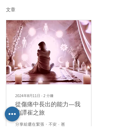
文章
2024年8月11日
∙
2
分鐘
從傷痛中長出的能力—我
的譚崔之旅
分享給還在緊張、不安，甚
至因創傷而徬徨的你。 親愛