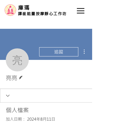
庫瑪
譚崔能量按摩靜心工作坊
更多動作
追蹤
亮亮
作者
亮亮
個人檔案
加入日期： 2024年8月11日