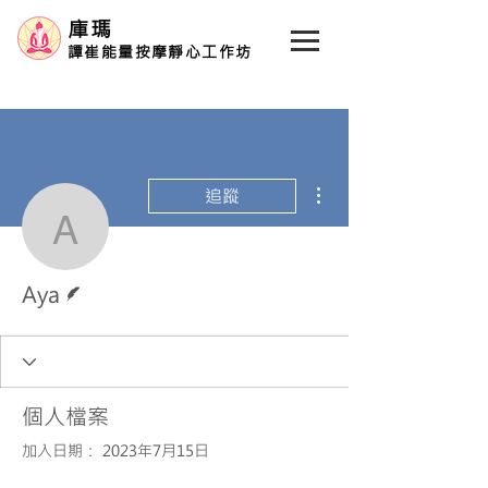
庫瑪
譚崔能量按摩靜心工作坊
更多動作
追蹤
Aya
作者
Aya
個人檔案
加入日期： 2023年7月15日