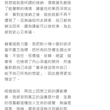
我想這就是所謂的接納，潛意識先創造
了能覺察的情境，讓蓋住的東西浮現出
來，看到並接納之後，這些就都不再干
擾我了。且無論如何去探索，自己都有
辦法回來，還有譚崔可以做校準，為此
感到安心又幸福。
藉著這股力量，我把對小情小愛的欲求
當作匱乏指標，把所有的恐懼全調出來
看：不信任、低價值、依賴、絕望、拋
棄等，也檢視了內心深處的期待，然後
重新跟自己承諾「會承接並陪伴自己、
給予自己所有的想望」，因此變得更加
穩定了。
經過這段，再加上回想之前的譚崔療
癒，我感受到真正的滋養是什麼，並真
的很喜歡這種投入生命的感覺，無論是
探索、接納，還有深深無法言喻的那