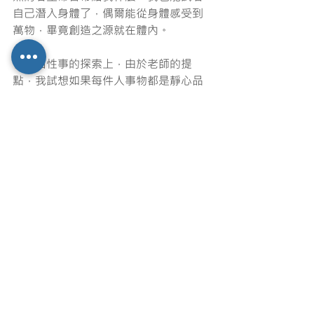
自己潛入身體了，偶爾能從身體感受到
萬物，畢竟創造之源就在體內。
在後面性事的探索上，由於老師的提
點，我試想如果每件人事物都是靜心品
質的話，世上的一切都能得到好多好
多。另外，性對我來說是探討生命用
的，而我重新能把性稱之為做愛了，因
為那其中確實是有愛存在的，且愛是自
自然然、美好放鬆的。
雖然我還不是很懂愛，但已感受到：愛
是一種品質，而品質就是有意識的投入
生命。然後我想，跟自己親密連結的方
法，便是深深的剝開自己，並用自己生
命最喜悅的方式，純粹飽滿的活著，感
受敞開的愛與幸福吧。