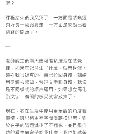
呢？
課程結束後我又哭了，一方面是感嘆還
有好長一段路要走，一方面是感動已看
到路的開頭了。
—
老師說之後兩天盡可能多浸泡在感覺
裡，如果忘記發生了什麼，就問身體。
這次我很認真的把自己拉回身體，訓練
用身體去感知，發現文字跟身體，就像
是不同模式的語言運用，如果想立馬化
為文字，廣闊的感受就會散掉了。
現在，我在生活中能用更全觀的角度看
事情，讓思緒更有空間做轉換思考，對
於在乎的議題減少了不適感，並且很自
然的看生命會帶給我什麼。我也能試著