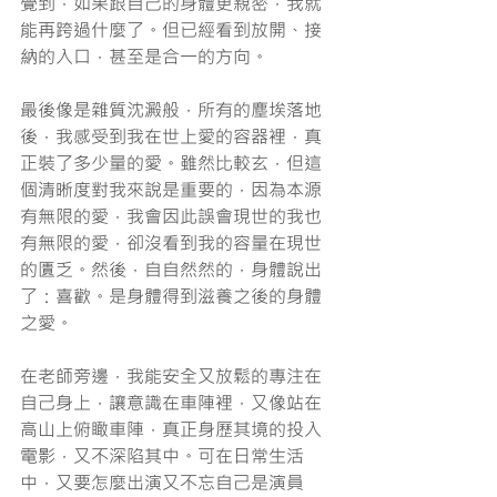
覺到，如果跟自己的身體更親密，我就
能再跨過什麼了。但已經看到放開、接
納的入口，甚至是合一的方向。
最後像是雜質沈澱般，所有的塵埃落地
後，我感受到我在世上愛的容器裡，真
正裝了多少量的愛。雖然比較玄，但這
個清晰度對我來說是重要的，因為本源
有無限的愛，我會因此誤會現世的我也
有無限的愛，卻沒看到我的容量在現世
的匱乏。然後，自自然然的，身體說出
了：喜歡。是身體得到滋養之後的身體
之愛。
在老師旁邊，我能安全又放鬆的專注在
自己身上，讓意識在車陣裡，又像站在
高山上俯瞰車陣，真正身歷其境的投入
電影，又不深陷其中。可在日常生活
中，又要怎麼出演又不忘自己是演員