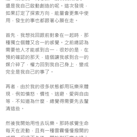
還是我自己啟動創造的呢。這次發現，
如果訂定了探索方向，能量會更集中使
用，發生的事也都跟著心願在走。
首先，我想找回跟前對象在一起時，那
種獨立個體又合一的感覺。之前總認為
需要他人才能感到合一，很妙的是，在
預約確認的那天，這個讓我感到合一的
媒介碎了，權力回到我自己身上，變成
完全是我自己的事了。
再者，由於我的很多狀態都用玩樂來體
現，例如憤怒、慣性、逃避、愛與自由
等，不知道為什麼，總覺得需要先去釐
清這些。
然後我開始用性去玩樂。那時感覺生命
每天在流動，且有一種雲霧慢慢撥開的