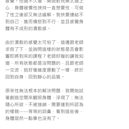
感覺。但過不久後，開始對玩樂太過上
心，身體被慣性挾持一直想要性，可做
了性之後卻又無法緩解。我快要連結不
到自己，進而憤怒到不行，並且感覺身
體有不成形的潰散感。
由於潰散的感覺太可怕了，這邊跟老師
求救了下，並詢問這樣的狀態是否會影
響即將到來的課程？老師好暖的讓我知
道，所有狀態都是沒問題的，且跟老師
一交流，就好像維度挪動了一樣，終於
回到自身、回到靜心的品質。
原來性無法根本的解決問題，我開始試
著創造空間來觀照身體，浮現了：無法
隨心所欲、不被接納、需要達到所認為
的樣貌⋯⋯等等的詞彙，看到這些後，
身體居然一點事也沒有了。