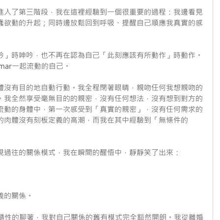
進入了第三階段，我在這裡經驗到一個很重要的過程：我邊看見
蠢欲動的升起；同時邊放鬆回到呼吸、提醒自己順應我真實的感
吟」時呻吟，也不再在認為自己「此刻應該有所動作」時動作。
mar一起流動的自己。
體沒有目的地自動行動。我全程閉著眼睛，親吻任何我想親吻的
。我全然享受毫無目的的親密，沒有任何想法，沒有想到對方的
流動的身體中，第一次感受到「真實的親密」，沒有任何需求的
的肉體沒有刻板定義的高潮，而我在其中經驗到「無條件的
現過往的關係模式，我在瞬間的醒悟中，靜靜笑了出來：
義的關係。
，隨性的聊著，我對自己關係的舊有模式完全豁然開朗。我從離婚