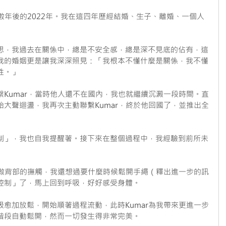
隔數年後的2022年。我在這四年歷經結婚、生子、離婚、一個人
思，我過去在關係中，總是不安全感，總是深不見底的佔有，這
我的婚姻更是讓我深深照見：「我根本不懂什麼是關係，我不懂
性。」
Kumar，當時他人還不在國內，我也就繼續沉澱一段時間。直
大聲迴盪，我再次主動聯繫Kumar，終於他回國了，並推出全
制」，我也自我提醒著。接下來在整個過程中，我經驗到前所未
我做背部的撫觸，我還想過要什麼時候鬆開手繩（釋出進一步的訊
控制」了，馬上回到呼吸，好好感受身體。
愈加放鬆，開始順著過程流動，此時Kumar為我帶來更進一步
階段自動鬆開，然而一切發生得非常完美。