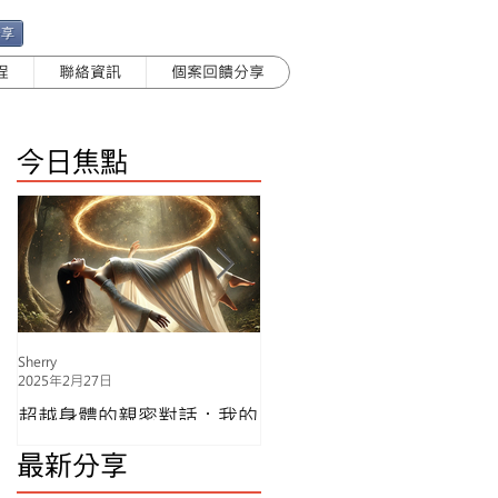
分享
程
聯絡資訊
個案回饋分享
今日焦點
Sherry
菲
2025年2月27日
2024年11月5日
超越身體的親密對話：我的
「愛上自己，從身體開
譚崔覺醒之旅
始」：一次療癒的女神感
最新分享
饗宴，找回內在力量
這是我完成 《譚崔女神一對一基礎教練
班》 最後一堂課 的學習心得，對比以往