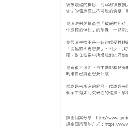
後被敲醒的省思、到沉澱後被擴大
係」的信念產生不可逆的質變，
我沒法對愛情產生「被愛的期待
什麼樣的伴侶」的想像，一點點
我很清楚這不是一時的感受性體
「消極的不再想要」。相反，我
闊，對在個案中所體驗到的流動
我有很大可能不再主動經驗佔有
明確自己真正想要什麼。
感謝過去所有的經歷，感謝過去因
個案中有如此突破性的進展。感
譚崔個案分享：
http://www.tan
譚崔個案預約方式：
https://ww