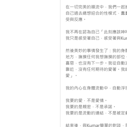
在一切完美的順流中，我們一起
自己過去總想迎合的性模式，蠢
受與反應。
我不再在認為自己「此刻應該呻
我只是感受著自己，感受著與Ku
然後美妙的事情發生了：我的身
地方，撫摸任何我想撫摸的部位
喜惡，也沒有下一步。我從自動
靠近，沒有任何期待的愛著。我
愛」。
我的內心在身體流動中，自動浮
我要的愛，不是愛情。
我要的是親密，不是承諾。
我要的是流動的連結，不是被定
結束後，與Kumar簡單的對談