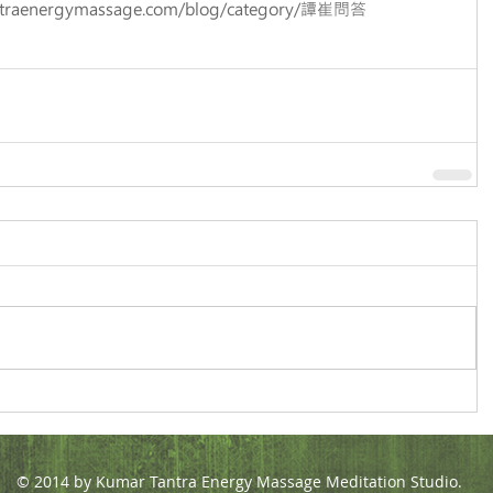
antraenergymassage.com/blog/category/譚崔問答
© 2014 by Kumar Tantra Energy Massage Meditation Studio.