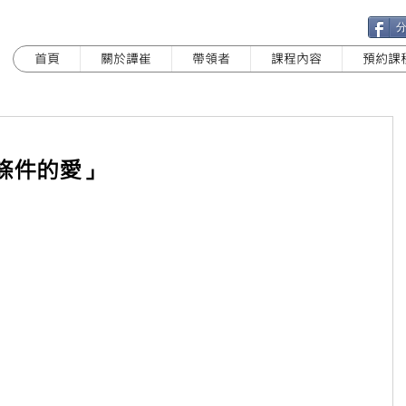
首頁
關於譚崔
帶領者
課程內容
預約課
條件的愛」