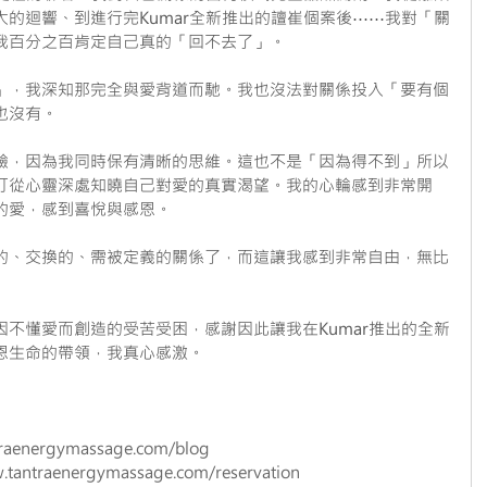
的迴響、到進行完Kumar全新推出的譠崔個案後⋯⋯我對「關
我百分之百肯定自己真的「回不去了」。
」，我深知那完全與愛背道而馳。我也沒法對關係投入「要有個
也沒有。
驗，因為我同時保有清晰的思維。這也不是「因為得不到」所以
打從心靈深處知曉自己對愛的真實渴望。我的心輪感到非常開
的愛，感到喜悅與感恩。
的、交換的、需被定義的關係了，而這讓我感到非常自由，無比
不懂愛而創造的受苦受困，感謝因此讓我在Kumar推出的全新
恩生命的帶領，我真心感激。
traenergymassage.com/blog
w.tantraenergymassage.com/reservation