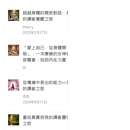
十月份跟庫瑪老師預約的第一次課程是
的自己，我發現自己更能夠回到當下，細
神極致感官饗宴，一進療癒室跟老師諮
緻地感受身體的變化，並且體驗到不同層
完，馬上就確認這是我要的課程，也認
超越身體的親密對話：我
次的高潮境界。這種感覺不只是個人的，
老師說的（身體要先累積足夠的滋養才
的譚崔覺醒之旅
而是一種互動性的流動：我能感受到對
能量做後續的療癒）。 歷經這一次的情
方，而對方也能感受到我，這是一種深層
Sherry
傷有深深的不配得感以及不值得擁有更
的連結，一場超越身體的...
2025年2月27日
的人、事、物，總覺得自己不斷在追逐
完美一點、再完美一點，...
「愛上自己，從身體開
始」：一次療癒的女神感
官饗宴，找回內在力量
菲
2024年11月5日
從傷痛中長出的能力—我
的譚崔之旅
亮亮
2024年8月11日
重拾真實自我的譚崔靈性
之旅