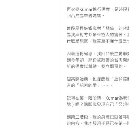
再次找Kumar進行個案，是時
回台成為單親媽媽。
這段歷程敲響我對「關係」的省
為我與對方都帶來極大的痛苦。
什麼是親密，我甚至不懂什麼是
因著這份省思，我回台後主動聯繫
到今年初，那份被敲響的省思開始
新的個案試體驗，我立即預約。
個案開始前，他提醒我「放掉控
有的「親密的愛」⋯⋯。
記得在第一階段時，Kumar為
號）呢？隨即我發現自己「又想
到第二階段，我的身體已隨著呼吸
的內容，我才發現手繩已在第一