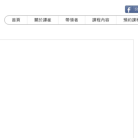
首頁
關於譚崔
帶領者
課程內容
預約課