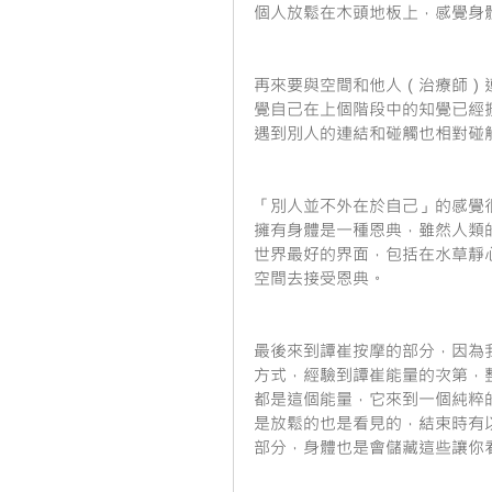
個人放鬆在木頭地板上，感覺身
再來要與空間和他人（治療師）
覺自己在上個階段中的知覺已經
遇到別人的連結和碰觸也相對碰
「別人並不外在於自己」的感覺
擁有身體是一種恩典，雖然人類
世界最好的界面，包括在水草靜
空間去接受恩典。
最後來到譚崔按摩的部分，因為
方式，經驗到譚崔能量的次第，
都是這個能量，它來到一個純粹
是放鬆的也是看見的，結束時有
部分，身體也是會儲藏這些讓你