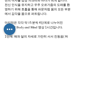
면의 여자를 심장 차크라와 하나가 되게 합니다.
전신 인식을 유지하고 우주 오르가즘의 도래를 환
영하기 위해 호흡을 통해 파문처럼 몸의 모든 부분
에서 감각을 몸으로 퍼트립니다.
마지막은
각각 약
분씩
4단계로 나누어진
15
1시간입니다.
Beyond Body and Mind 명상
1단계: 해와 달의 자세로 가만히 서서 진동음(
허
)을 계속하여
가 몸 속 깊은 곳에서 발산
밍
만트라
되어 몸 전체에 진동이 어울리지 않게 진동한다.
상대방의 리듬.
2단계: 등을 맞대고 앉아 15분 동안 눈썹 차크라
호흡에 집중합니다.
세 번째 단계: 나란히 누워 한 손을 뻗어 다른 손을
잡고 다른 손을 심장 차크라에 대고 심장 차크라에
서 숨을 들이쉬고 내쉬십시오.
4단계: 잡고 있던 손을 놓고 자신에게 돌아와 긴장
을 풀고 휴식을 취합니다.
이 코스는 경험이 풍부한 탄트라 명상 마스터가 지