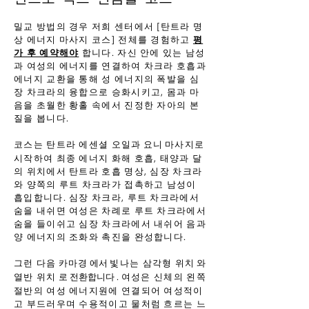
밀교 방법의 경우 저희 센터에서 [탄트라 명
상 에너지 마사지 코스] 전체를 경험하고
평
가 후 예약해야
합니다. 자신 안에 있는 남성
과 여성의 에너지를 연결하여 차크라 호흡과
에너지 교환을 통해 성 에너지의 폭발을 심
장 차크라의 융합으로 승화시키고, 몸과 마
음을 초월한 황홀 속에서 진정한 자아의 본
질을 봅니다.
코스는 탄트라 에센셜 오일과
마사지로
요니
시작하여 최종 에너지 화해 호흡, 태양과 달
의 위치에서 탄트라 호흡 명상, 심장 차크라
와 양쪽의 루트 차크라가 접촉하고 남성이
흡입합니다. 심장 차크라, 루트 차크라에서
숨을 내쉬면 여성은 차례로 루트 차크라에서
숨을 들이쉬고 심장 차크라에서 내쉬어 음과
양 에너지의 조화와 촉진을 완성합니다.
그런 다음
에서
와
카마경
빛나는 삼각형 위치
로 전환합니다
.
여성은 신체의 왼쪽
열반 위치
절반의 여성 에너지원에 연결되어 여성적이
고 부드러우며 수용적이고 물처럼 흐르는 느