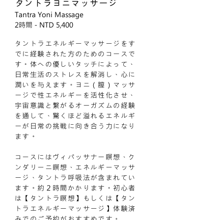
タントラヨニマッサージ
Tantra Yoni Massage
2時間 - NTD 5,400​
タントラエネルギーマッサージをす
でに経験された方のためのコースで
す。体への優しいタッチによって、
日常生活のストレスを解消し、心に
潤いを与えます。ヨニ（膣）マッサ
ージで性エネルギーを活性化させ、
宇宙意識と繋がるオーガズムの経験
を通して、驚くほど溢れるエネルギ
ーが日常の挑戦に向き合う力になり
ます。
コースにはヴィパッサナー瞑想、ク
ンダリーニ瞑想、エネルギーマッサ
ージ、タントラ呼吸法が含まれてい
ます。約２時間かかります。初心者
は【タントラ瞑想】もしくは【タン
トラエネルギーマッサージ】体験済
みでのご予約がおすすめです。