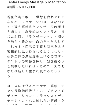
Tantra Energy Massage & Meditation
4時間 - NTD 7,600​
現在台湾で唯一、瞑想を合わせたエ
ネルギーマッサージのコースなので
す。違う瞑想法とマッサージの手技
を通して、心身的なタントラオーガ
ズムが深いリラクゼーション、潤い
を与え、豊かな生命力をもたらして
くれます。自己の本質と欲求をより
客観的に見つめられるようになり、
心身全体の満足度を上げるのです。
タントラの神秘を探り、型を破ろう
と挑戦したければ、このコースであ
なたは新しく生まれ変わるでしょ
う。
コースにはヴィパッサナー瞑想、チ
ャクラ浄化呼吸法、ムーブメントメ
ディテーション、リラックスメディ
テーション、心の触れ合い瞑想、ク