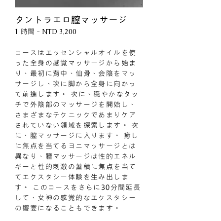
タントラエロ膣マッサージ
時間
1
- NTD 3,200
コースはエッセンシャルオイルを使
った全身の感覚マッサージから始ま
り、最初に背中、仙骨、会陰をマッ
サージし、次に脚から全身に向かっ
て前進します。 次に、穏やかなタッ
チで外陰部のマッサージを開始し、
さまざまなテクニックであまりケア
されていない領域を探索します。 次
に、膣マッサージに入ります。 癒し
に焦点を当てるヨニマッサージとは
異なり、膣マッサージは性的エネル
ギーと性的刺激の蓄積に焦点を当て
てエクスタシー体験を生み出しま
す。 このコースをさらに30分間延長
して、女神の感覚的なエクスタシー
の饗宴になることもできます。