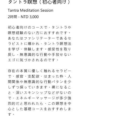
タントラ瞑想（初心者向け）
Tantra Meditation Session
2時間 - NTD 3,000
初心者向けのコースで、タントラや
瞑想経験のない方におすすめです。
あなたはファシリテーターであるセ
ラピストに導かれ、タントラ瞑想法
を学び、体験します。感受性を取り
戻し、無意識的な行動や手放せない
エゴに気づかされるのです。
存在の本質に優しく触れるセラピー
で、感官、支配欲、はまった枠、人
間関係や無意識的な行動パタンを少
しずつ探っていきます。裸になるこ
と、深いスキンシップなどがないの
で、エネルギーマッサージが多少強
烈的だと思われたら、この瞑想を中
心とした基礎コースをおすすめしま
す。