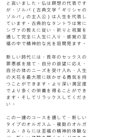
と言いました。仏は瞑想の代表です
が、ゾルバ（古典文学「ギリシャの
ゾルバ」の主人公）は人生を代表し
ています。古典的なタントラは常に
シヴァの教えに従い、祈りと祝賀を
通して完全に人生に入り、感覚の至
福の中で精神的な光を垣間見ます。
新しい時代には、長年のセックスの
罪悪感を捨て、自分の欲望に応え、
自分の体のニーズを受け入れ、人生
の火花を最大限に咲かせる勇気を持
つことができます。より深い満足度
でより多くの栄養を得ることができ
ます。そしてリラックスしてくださ
い。
この一連のコースを通して、新しい
タイプのオルガスム、複数のオルガ
スム、さらには至福の精神的体験な