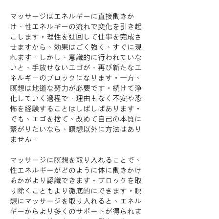
マッサージはエネルギーに直接働きか
け、性エネルギーの流れで変化を引き起
こします。理性を迂回して仕事を完成さ
せますから、効果はごく強く、すぐに現
れます。しかし、意識的に行われていな
いと、手放せないエゴが、再び新たなエ
ネルギーのブロックになります。一方、
瞑想は地道な努力が必要です。続けて浄
化していく過程で、理由もなく不安や恐
怖を経験することはしばしばあります。
でも、エゴを捨て、改めて自己の本質に
繋がりたいなら、瞑想以外に方法はあり
ません。
マッサージに瞑想を取り入れることで、
性エネルギーがどのように体に働きかけ
るかがより認識できます。ブロックを取
り除くこともより徹底的にできます。瞑
想にマッサージを取り入れると、エネル
ギーからより多くのサポートが得られま