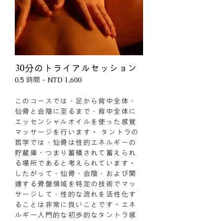
30
分のトライアルセッション
時間
0.5
- NTD 1,600
このコースでは、足から背中全体、
仙骨と会陰に至るまで、背中全体に
エッセンシャルオイルを使った感覚
マッサージを行います。 タントラの
哲学では、仙骨は性的エネルギーの
貯蔵庫、つまり蓄積されて蓄えられ
る場所であると考えられています。
したがって、仙骨、会陰、および関
連する骨盤領域を特定の技術でマッ
サージして、性的な流れを活性化す
ることは非常に良いことです。エネ
ルギー入門的な初歩的なタントラ感